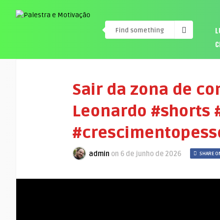
L
C
Sair da zona de co
Leonardo #shorts 
#crescimentopess
admin
on
6 de junho de 2026
SHARE O