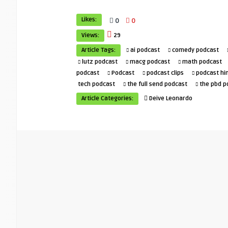
Likes:
0
0
Views:
29
Article Tags:
ai podcast
comedy podcast
lutz podcast
macg podcast
math podcast
podcast
Podcast
podcast clips
podcast hi
tech podcast
the full send podcast
the pbd p
Article Categories:
Deive Leonardo