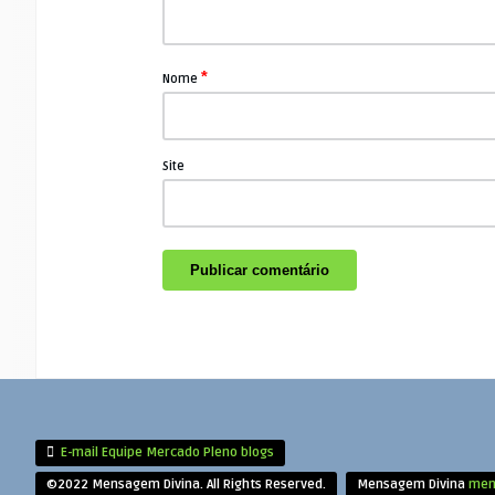
*
Nome
Site
E-mail Equipe Mercado Pleno blogs
©2022 Mensagem Divina. All Rights Reserved.
Mensagem Divina
men