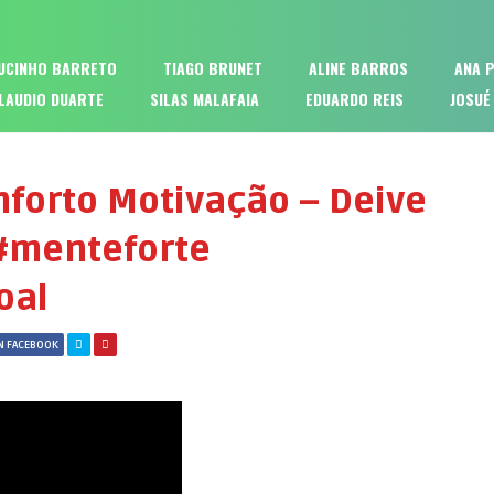
UCINHO BARRETO
TIAGO BRUNET
ALINE BARROS
ANA 
LAUDIO DUARTE
SILAS MALAFAIA
EDUARDO REIS
JOSUÉ
nforto Motivação – Deive
#menteforte
oal
N FACEBOOK