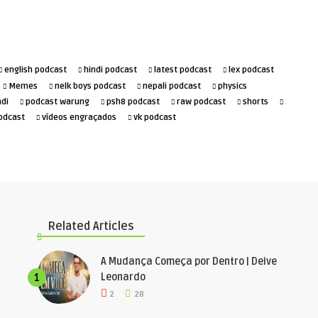
english podcast
hindi podcast
latest podcast
lex podcast
Memes
nelk boys podcast
nepali podcast
physics
ndi
podcast warung
psh8 podcast
raw podcast
shorts
odcast
vídeos engraçados
vk podcast
Related Articles
A Mudança Começa por Dentro | Deive
Leonardo
1
2
28