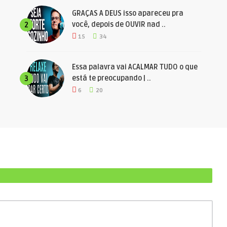
GRAÇAS A DEUS isso apareceu pra
você, depois de OUVIR nad ..
2
15
34
Essa palavra vai ACALMAR TUDO o que
está te preocupando | ..
3
6
20