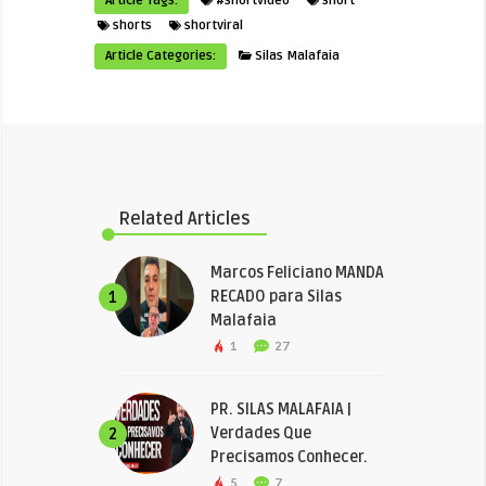
Article Tags:
#shortvideo
short
shorts
shortviral
Article Categories:
Silas Malafaia
Related Articles
Marcos Feliciano MANDA
RECADO para Silas
1
Malafaia
1
27
PR. SILAS MALAFAIA |
Verdades Que
2
Precisamos Conhecer.
5
7