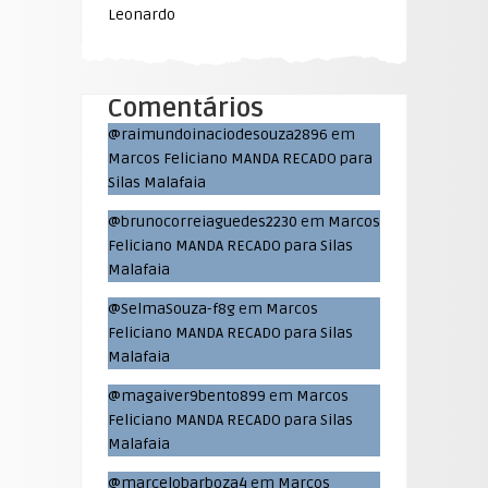
Leonardo
Comentários
@raimundoinaciodesouza2896
em
Marcos Feliciano MANDA RECADO para
Silas Malafaia
@brunocorreiaguedes2230
em
Marcos
Feliciano MANDA RECADO para Silas
Malafaia
@SelmaSouza-f8g
em
Marcos
Feliciano MANDA RECADO para Silas
Malafaia
@magaiver9bento899
em
Marcos
Feliciano MANDA RECADO para Silas
Malafaia
@marcelobarboza4
em
Marcos