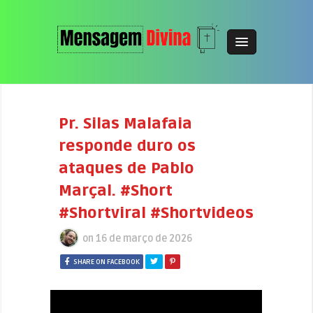
Pr. Silas Malafaia
responde duro os
ataques de Pablo
Marçal. #Short
#Shortviral #Shortvideos
on
16 de março de 2026
SHARE ON FACEBOOK