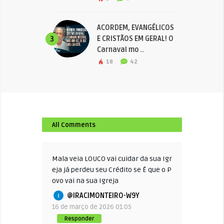
ACORDEM, EVANGÉLICOS
E CRISTÃOS EM GERAL! O
3
Carnaval mo ..
18
42
All Comments
Mala veia LOUCO vai cuidar da sua Igr
eja já perdeu seu Crédito se É que o P
ovo vai na sua Igreja
@IRACIMONTEIRO-W9Y
16 de março de 2026 01:05
Responder