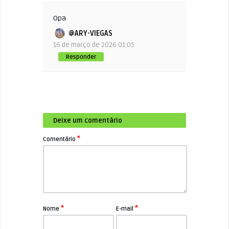
Opa
@ARY-VIEGAS
16 de março de 2026 01:05
Responder
Deixe um comentário
*
Comentário
*
*
Nome
E-mail