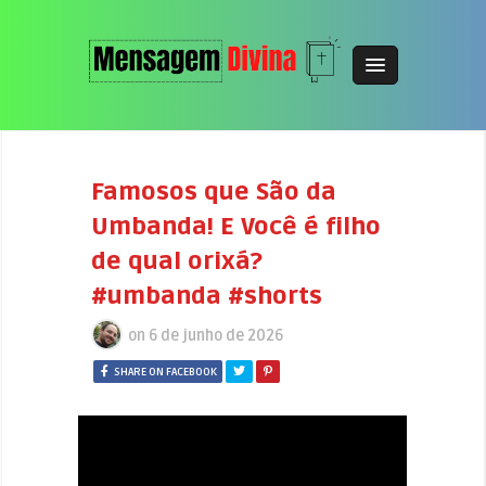
Famosos que São da
Umbanda! E Você é filho
de qual orixá?
#umbanda #shorts
on
6 de junho de 2026
SHARE ON FACEBOOK