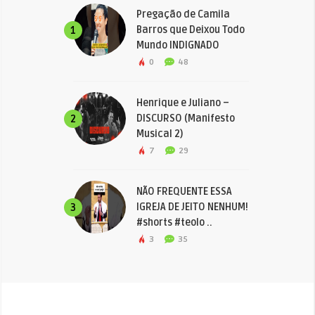
Pregação de Camila
Barros que Deixou Todo
1
Mundo INDIGNADO
0
48
Henrique e Juliano –
DISCURSO (Manifesto
2
Musical 2)
7
29
NÃO FREQUENTE ESSA
IGREJA DE JEITO NENHUM!
3
#shorts #teolo ..
3
35