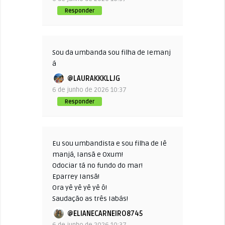
Responder
Sou da umbanda sou filha de Iemanj
á
@LAURAKKKLLJG
6 de junho de 2026 10:37
Responder
Eu sou umbandista e sou filha de Iê
manjá, Iansã e Oxum!
Odociar tá no fundo do mar!
Eparrey Iansã!
Ora yê yê yê yê ô!
Saudação as três Iabás!
@ELIANECARNEIRO8745