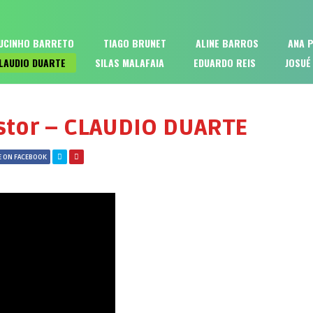
UCINHO BARRETO
TIAGO BRUNET
ALINE BARROS
ANA 
LAUDIO DUARTE
SILAS MALAFAIA
EDUARDO REIS
JOSUÉ
stor – CLAUDIO DUARTE
 ON FACEBOOK