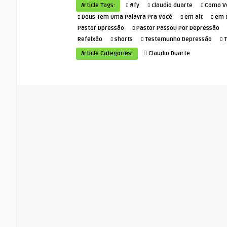
Article Tags:
#fy
claudio duarte
Como Ve
Deus Tem Uma Palavra Pra Você
em alt
em 
Pastor Dpressão
Pastor Passou Por Depressão
Refelxão
shorts
Testemunho Depressão
Article Categories:
Claudio Duarte