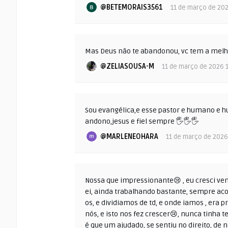
@BETEMORAIS3561
11 de março de 20
Mas Deus não te abandonou, vc tem a mel
@ZELIASOUSA-M
11 de março de 2026 
Sou evangélica,e esse pastor e humano e h
andono,jesus e fiel sempre 🖐️🖐️🖐️
@MARLENEOHARA
11 de março de 2026
Nossa que impressionante😢 , eu cresci ve
ei, ainda trabalhando bastante, sempre acol
os, e dividiamos de td, e onde iamos , era 
nós, e isto nos fez crescer😢, nunca tinha 
é que um ajudado, se sentiu no direito, de no