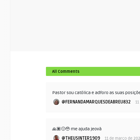
All Comments
Pastor sou católica e adforo as suas posiçõe
@FERNANDAMARQUESDEABREU832
11
🙏🏽😔🥹 me ajuda jeovà
@THEUSINTER1909
11 de março de 20