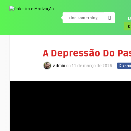
L
C
A Depressão Do Pa
admin
on
11 de março de 2026
SHARE