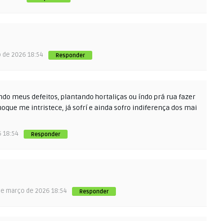
o de 2026 18:54
Responder
o meus defeitos, plantando hortaliças ou índo prá rua fazer
oque me intristece, já sofrí e ainda sofro indiferença dos mai
6 18:54
Responder
de março de 2026 18:54
Responder