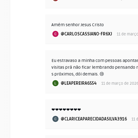
Amém senhor Jesus Cristo
@CARLOSCASSIANO-FR6XJ
11 de març
Eu estravaso a minha com pessoas apontand
visitas prá não ficar lembrando pensando n
s próximos, dói demais. 😢
@LEAPEREIRA6554
11 de março de 202
❤❤❤❤❤❤❤❤
@CLARICEAPARECIDADASILVA3916
11 