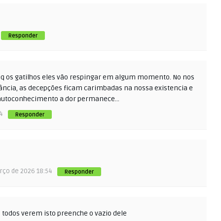
Responder
pq os gatilhos eles vão respingar em algum momento. No nos
ância, as decepções ficam carimbadas na nossa existencia e
a autoconhecimento a dor permanece…
4
Responder
rço de 2026 18:54
Responder
a todos verem isto preenche o vazio dele