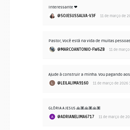
Interessante ❤
@SOJESUSSALVA-V3F
11 de março de 2
Pastor, Você está na vida de muitas pessoas
@MARCOANTONIO-FW6ZB
11 de março
Ajude à construir a minha. Vou pagando ao
@LEILALIMA9160
11 de março de 2026 
GLÓRIA A JESUS 🙏🏽🙏🏽🙏🏽
@ADRIANELIMA6717
11 de março de 20