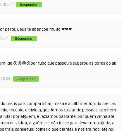
26 18:54
Responder
hor parte, Deus te abençoe muito ❤❤❤
18:54
Responder
umilde 😮😢😢😢por tudo que passou e superou as dores do ab
 18:54
Responder
ndo meus pais compartilhar, mesa e acolhimento, qdo me cas
hia, recebia, e dividia, qdo fomos cuidar de pessoas, acolhem
pra lutar por alguém, e faziamos bastante, por quem vinha até
tempo de visitar, alguém, se não fosse para levar uma ajuda, at
s trair, conseguiu colher o que plantei, e nos traindo, até hoj