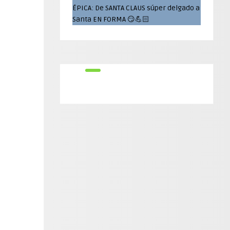
ÉPICA: De SANTA CLAUS súper delgado a
Santa EN FORMA 😏💪🏻