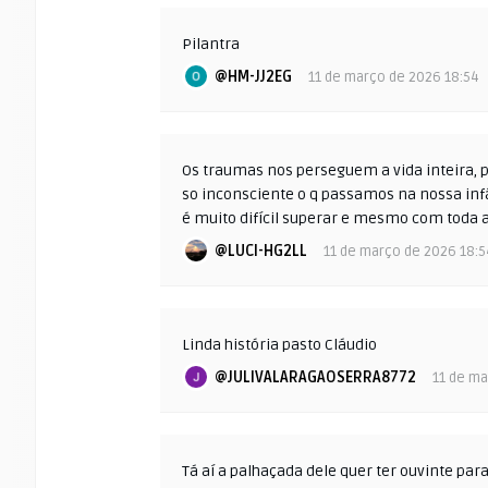
Pilantra
@HM-JJ2EG
11 de março de 2026 18:54
Os traumas nos perseguem a vida inteira, 
so inconsciente o q passamos na nossa inf
é muito difícil superar e mesmo com tod
@LUCI-HG2LL
11 de março de 2026 18:5
Linda história pasto Cláudio
@JULIVALARAGAOSERRA8772
11 de ma
Tá aí a palhaçada dele quer ter ouvinte par