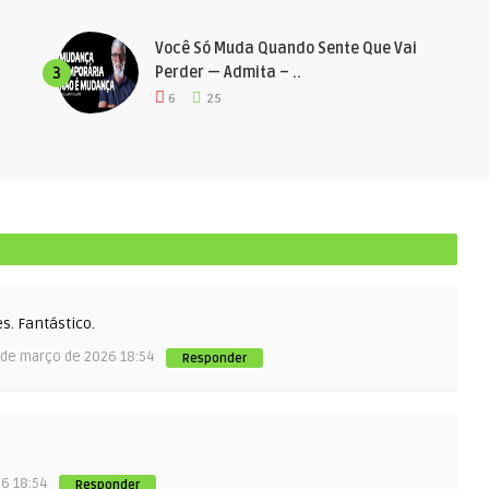
Você Só Muda Quando Sente Que Vai
Perder — Admita – ..
3
6
25
s. Fantástico.
 de março de 2026 18:54
Responder
26 18:54
Responder