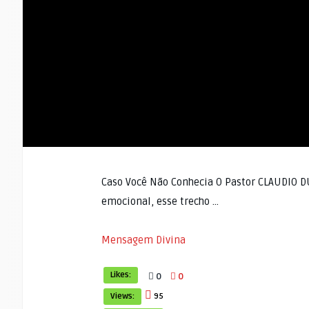
Caso Você Não Conhecia O Pastor CLAUDIO 
emocional, esse trecho …
Mensagem Divina
Likes:
0
0
Views:
95