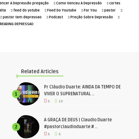
ncer A Depressão pregação
Como Venceu A Depressão
cortes
alta
feed do yotube
Feed Do Youtube
For You
pastor
pastor tem depressao
Podcast
Preção Sobre Depressão
TREADING DEPRESSAO
Related Articles
Pr Cláudio Duarte: AINDA DA TEMPO DE
VIVER O SUPRENATURAL ..
1
6
10
A GRAÇA DE DEUS | Claudio Duarte
#pastorclaudioduarte # ..
2
6
6