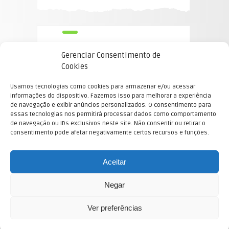
Gerenciar Consentimento de
Cookies
Usamos tecnologias como cookies para armazenar e/ou acessar
informações do dispositivo. Fazemos isso para melhorar a experiência
de navegação e exibir anúncios personalizados. O consentimento para
essas tecnologias nos permitirá processar dados como comportamento
de navegação ou IDs exclusivos neste site. Não consentir ou retirar o
E-mail Equipe Mercado Pleno blogs
consentimento pode afetar negativamente certos recursos e funções.
©2022 Mensagem Divina. All Rights Reserved.
Mensagem Divina
mensagemdivina.com.br
Aceitar
Negar
Ver preferências