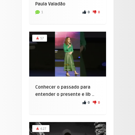
Paula Valadão
0
0
1
57
Conhecer o passado para
entender o presente e lib ..
0
0
627