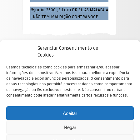
@junior3500-j3d
em
PR SILAS MALAFAIA
I NÃO TEM MALDIÇÃO CONTRA VOCÊ
Gerenciar Consentimento de
Cookies
Usamos tecnologias como cookies para armazenar e/ou acessar
informações do dispositivo. Fazemos isso para melhorar a experiência
de navegação e exibir anúncios personalizados. O consentimento para
essas tecnologias nos permitirá processar dados como comportamento
de navegação ou IDs exclusivos neste site. Não consentir ou retirar o
consentimento pode afetar negativamente certos recursos e funções.
E-mail Equipe Mercado Pleno blogs
Aceitar
©2022 Mensagem Divina. All Rights Reserved.
Mensagem Divina
mensagemdivina.com.br
Negar