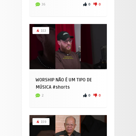
0
0
36
153
WORSHIP NÃO É UM TIPO DE
MÚSICA #shorts
0
0
2
159