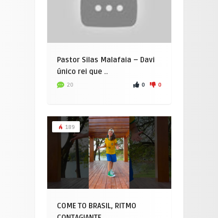
Pastor Silas Malafaia – Davi
único rei que ..
0
0
20
189
COME TO BRASIL, RITMO
CONTAGIANTE