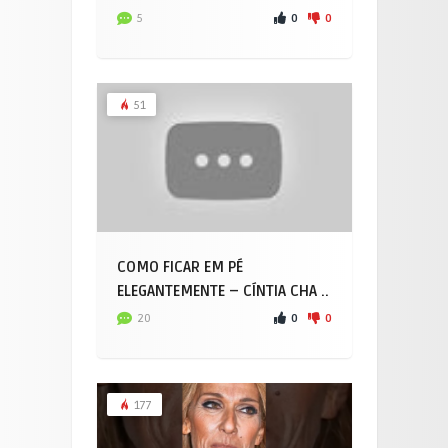
0
0
5
51
COMO FICAR EM PÉ
ELEGANTEMENTE – CÍNTIA CHA ..
0
0
20
177