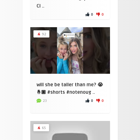
Cl ..
0
0
92
will she be taller than me? 😭
🤞🏼 #shorts #notenoug ..
0
0
23
65