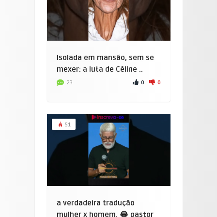
Isolada em mansão, sem se
mexer: a luta de Céline ..
0
0
23
51
a verdadeira tradução
mulher x homem. 😂 pastor