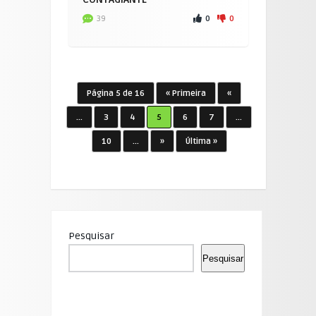
0
0
39
Página 5 de 16
« Primeira
«
...
3
4
5
6
7
...
10
...
»
Última »
Pesquisar
Pesquisar