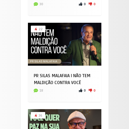
0
0
30
22
PR SILAS MALAFAIA I NÃO TEM
MALDIÇÃO CONTRA VOCÊ
0
0
18
36