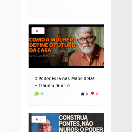
9
O Poder Está nas Mãos Dela!
– Claudio Duarte
0
0
35
64