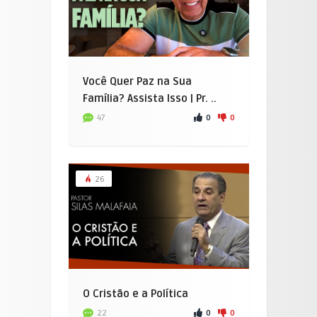
Você Quer Paz na Sua
Família? Assista Isso | Pr. ..
0
0
47
26
O Cristão e a Política
0
0
22