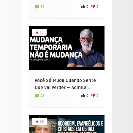
0
0
36
30
Você Só Muda Quando Sente
Que Vai Perder — Admita ..
0
0
25
66