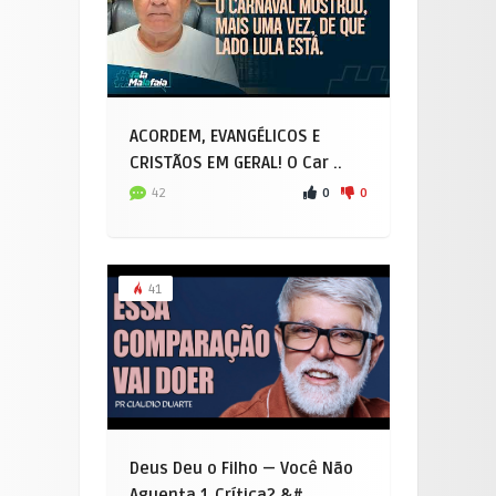
ACORDEM, EVANGÉLICOS E
CRISTÃOS EM GERAL! O Car ..
0
0
42
41
Deus Deu o Filho — Você Não
Aguenta 1 Crítica? &# ..