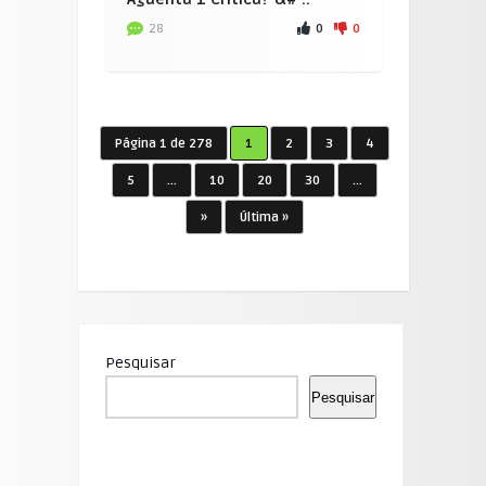
0
0
28
Página 1 de 278
1
2
3
4
5
...
10
20
30
...
»
Última »
Pesquisar
Pesquisar