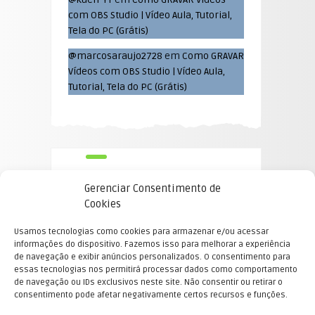
com OBS Studio | Vídeo Aula, Tutorial,
Tela do PC (Grátis)
@marcosaraujo2728
em
Como GRAVAR
Vídeos com OBS Studio | Vídeo Aula,
Tutorial, Tela do PC (Grátis)
Gerenciar Consentimento de
Cookies
Usamos tecnologias como cookies para armazenar e/ou acessar
informações do dispositivo. Fazemos isso para melhorar a experiência
de navegação e exibir anúncios personalizados. O consentimento para
essas tecnologias nos permitirá processar dados como comportamento
de navegação ou IDs exclusivos neste site. Não consentir ou retirar o
E-mail Equipe Mercado Pleno blogs
consentimento pode afetar negativamente certos recursos e funções.
©2022 Mensagem Divina. All Rights Reserved.