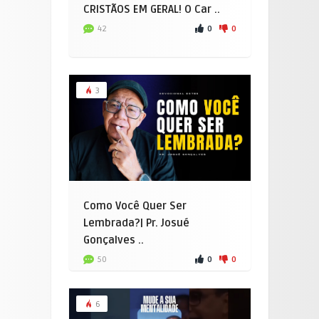
CRISTÃOS EM GERAL! O Car ..
0
0
42
3
Como Você Quer Ser
Lembrada?| Pr. Josué
Gonçalves ..
0
0
50
6