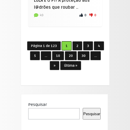
LULA E O PT! A proteção aos
l@drões que roubar ..
0
0
49
Página 1 de 123
1
2
3
4
5
...
10
20
30
...
»
Última »
Pesquisar
Pesquisar