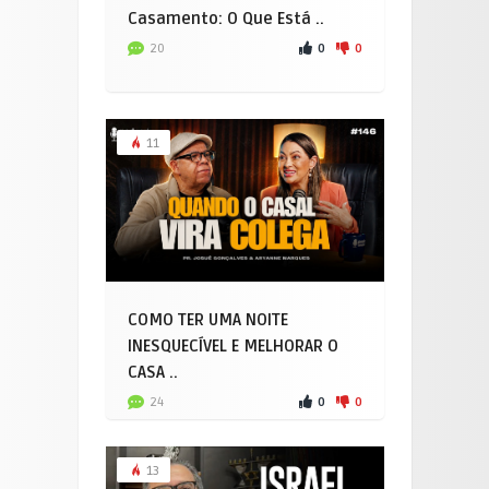
Casamento: O Que Está ..
0
0
20
11
COMO TER UMA NOITE
INESQUECÍVEL E MELHORAR O
CASA ..
0
0
24
13