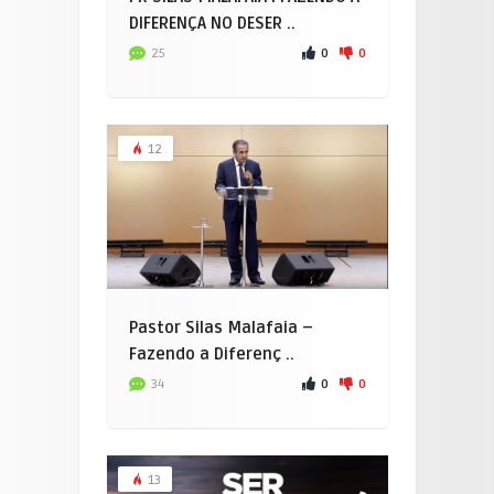
DIFERENÇA NO DESER ..
0
0
25
12
Pastor Silas Malafaia –
Fazendo a Diferenç ..
0
0
34
13