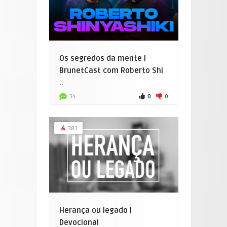
Os segredos da mente |
BrunetCast com Roberto Shi
..
0
0
34
381
Herança ou legado |
Devocional