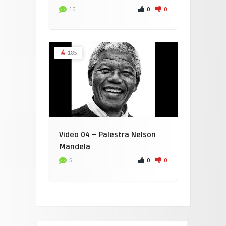
0
0
16
185
Video 04 – Palestra Nelson
Mandela
0
0
5