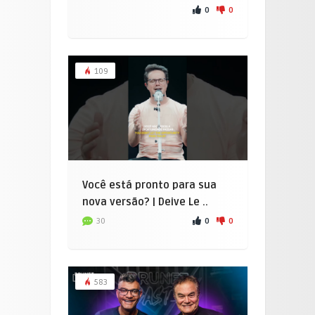
0
0
109
Você está pronto para sua
nova versão? | Deive Le ..
0
0
30
583