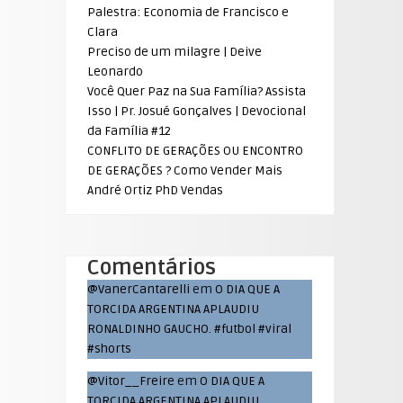
Palestra: Economia de Francisco e
Clara
Preciso de um milagre | Deive
Leonardo
Você Quer Paz na Sua Família? Assista
Isso | Pr. Josué Gonçalves | Devocional
da Família #12
CONFLITO DE GERAÇÕES OU ENCONTRO
DE GERAÇÕES ? Como Vender Mais
André Ortiz PhD Vendas
Comentários
@VanerCantarelli
em
O DIA QUE A
TORCIDA ARGENTINA APLAUDIU
RONALDINHO GAUCHO. #futbol #viral
#shorts
@Vitor__Freire
em
O DIA QUE A
TORCIDA ARGENTINA APLAUDIU