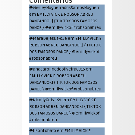
Comentários
@WesleyNogueiradosSantosNogueir
em
EMILLY VICK E ROBSON ABREU
DANÇANDO-.| { TIK TOK DOS FAMOSOS
DANCE } @emillyvickof #robsonabreu
@MaraDejesus-o5e
em
EMILLY VICK E
ROBSON ABREU DANÇANDO-.| { TIK TOK
DOS FAMOSOS DANCE } @emillyvickof
#robsonabreu
@anacarolinedeoliveira6315
em
EMILLY VICK E ROBSON ABREU
DANÇANDO-.| { TIK TOK DOS FAMOSOS
DANCE } @emillyvickof #robsonabreu
@NicollyGois-e2t
em
EMILLY VICK E
ROBSON ABREU DANÇANDO-.| { TIK TOK
DOS FAMOSOS DANCE } @emillyvickof
#robsonabreu
@IlsonLobato
em
EMILLY VICK E