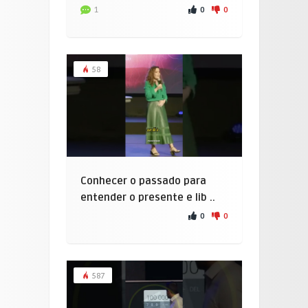
0
0
1
58
Conhecer o passado para
entender o presente e lib ..
0
0
587