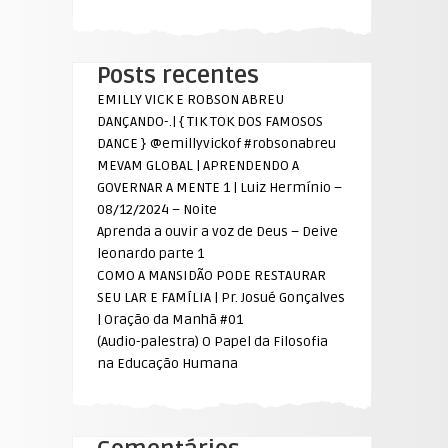
Posts recentes
EMILLY VICK E ROBSON ABREU
DANÇANDO-.| { TIK TOK DOS FAMOSOS
DANCE } @emillyvickof #robsonabreu
MEVAM GLOBAL | APRENDENDO A
GOVERNAR A MENTE 1 | Luiz Hermínio –
08/12/2024 – Noite
Aprenda a ouvir a voz de Deus – Deive
leonardo parte 1
COMO A MANSIDÃO PODE RESTAURAR
SEU LAR E FAMÍLIA | Pr. Josué Gonçalves
| Oração da Manhã #01
(Audio-palestra) O Papel da Filosofia
na Educação Humana