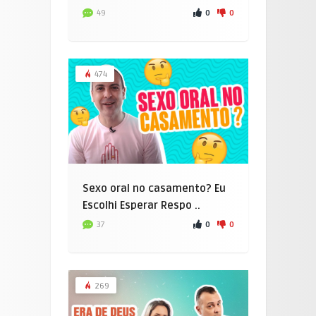
0
0
49
474
Sexo oral no casamento? Eu
Escolhi Esperar Respo ..
0
0
37
269