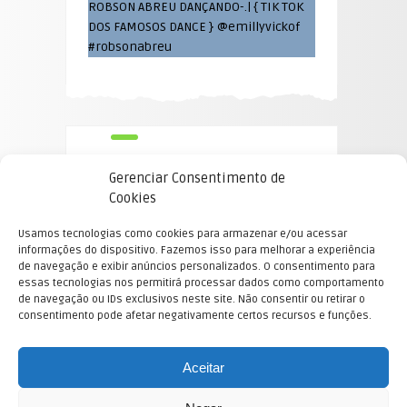
ROBSON ABREU DANÇANDO-.| { TIK TOK
DOS FAMOSOS DANCE } @emillyvickof
#robsonabreu
Gerenciar Consentimento de
Cookies
Usamos tecnologias como cookies para armazenar e/ou acessar
informações do dispositivo. Fazemos isso para melhorar a experiência
de navegação e exibir anúncios personalizados. O consentimento para
essas tecnologias nos permitirá processar dados como comportamento
de navegação ou IDs exclusivos neste site. Não consentir ou retirar o
E-mail Equipe Mercado Pleno blogs
consentimento pode afetar negativamente certos recursos e funções.
©2022 Mensagem Divina. All Rights Reserved.
Mensagem Divina
mensagemdivina.com.br
Aceitar